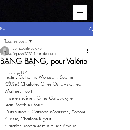
Post
Tous les posts
compagnie octavio
Tous les posts
1 janv. 2020
1 min de lecture
BANG BANG, pour Valérie
Les bases du design
Le design DIY
Texte : Catrionna Morisson, Sophie 
Intérieurs
Cusset, Charlotte, Gilles Ostrowsky, Jean-
Matthieu Fourt
mise en scène : Gilles Ostrowsky et 
Jean_Matthieu Fourt
Distribution :  Catriona Morirsson, Sophie 
Cusset, Charlotte Rigaut
Création sonore et musiques: Arnaud 