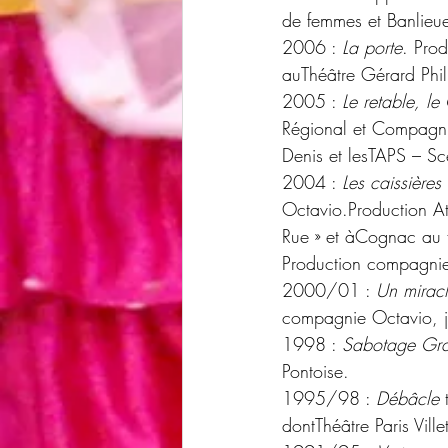
de femmes et Banlieue
2006 : 
La porte
. Pro
auThéâtre Gérard Phil
2005 : 
Le retable, le
Régional et Compagnie
Denis et lesTAPS – Sc
2004 : 
Les caissières
Octavio.Production At
Rue » et àCognac au 
Production compagnie 
2000/01 : 
Un miracl
compagnie Octavio, jo
1998 : 
Sabotage Gra
Pontoise.
1995/98 : 
Débâcle 
dontThéâtre Paris Ville