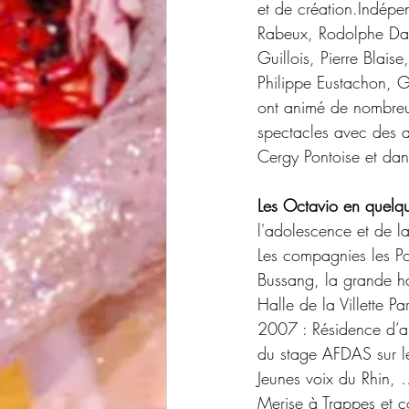
et de création.Indépe
Rabeux, Rodolphe Dana
Guillois, Pierre Blais
Philippe Eustachon, 
ont animé de nombreu
spectacles avec des a
Cergy Pontoise et dans
Les Octavio en quelqu
l'adolescence et de l
Les compagnies les Po
Bussang, la grande ha
Halle de la Villette P
2007 : Résidence d’art
du stage AFDAS sur l
Jeunes voix du Rhin,
Merise à Trappes et c