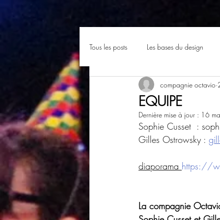
Tous les posts
Les bases du design
compagnie octavio
EQUIPE
Dernière mise à jour :
16 ma
Sophie Cusset  : sop
Gilles Ostrowsky : 
gi
diaporama 
https://
La compagnie Octavio 
Sophie Cusset et Gill