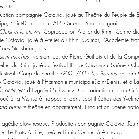
s’arts.
duction compagnie Octavio, joué au Théâtre du Peuple de B
ipe, Saint-Denis et au TAPS - Scènes Strasbourgeois.
 Christ et le clown
, Coproduction Atelier du Rhin - Centre d
 Octavio, joué à Atelier du Rhin, Colmar, L’Académie Fratel
ènes Strasbourgeois.
 sont moches 
- version rue, de Pierre Guillois et de la Com
elier du Rhin, joué au festival IN de Chalon-sur-Saône « Ch
festival «Coup de chauffe »2001/02 : 
Les Bonnes 
de Jean 
Octavio, joué à l’Harmonie municipaleSaint-Denis, et à La
e ordinaire 
d’Evguénii Schwartz. Coproduction réseau Créa
ué à la Merise à Trappes et dans sept théâtres des Yveline
nd guignol 
théâtre en appartement. Production Scène nati
tragédie clownesque. Production compagnie Octavio .Tour
tte, Le Prato à Lille, théâtre Firmin Gémier à Anthony.