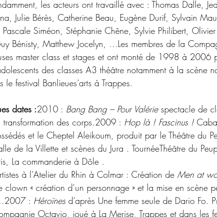
ndamment, les acteurs ont travaillé avec : Thomas Dalle, Je
, Julie Bérès, Catherine Beau, Eugène Durif, Sylvain Maur
e, Pascale Siméon, Stéphanie Chêne, Sylvie Philibert, Olivie
Guy Bénisty, Matthew Jocelyn, …Les membres de la Compa
ses master class et stages et ont monté de 1998 à 2006 p
dolescents des classes A3 théâtre notamment à la scène na
 le festival Banlieues’arts à Trappes.
es dates :
2010 : 
Bang Bang – Pour Valérie
 spectacle de c
a transformation des corps.2009 : 
Hop là ! Fascinus ! 
Cabar
ssédés et le Cheptel Aleikoum, produit par le Théâtre du P
lle de la Villette et scènes du Jura . TournéeThéâtre du Pe
aris, La commanderie à Dôle .
istes à l’Atelier du Rhin à Colmar : Création de 
Men at wo
e clown « création d’un personnage » et la mise en scène 
 …2007 : 
Héroïnes 
d’après Une femme seule de Dario Fo. P
ompagnie Octavio, joué à La Merise, Trappes et dans les fe