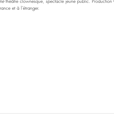
me 
théâtre clownesque, spectacle jeune public. Productio
ance et à l’étranger.