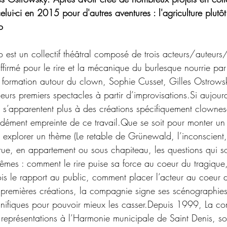
elui-ci en 2015 pour d'autres aventures : l'agriculture plutôt
o
est un collectif théâtral composé de trois acteurs/auteurs
ffirmé pour le rire et la mécanique du burlesque nourrie par
formation autour du clown, Sophie Cusset, Gilles Ostrowsk
leurs premiers spectacles à partir d’improvisations.Si aujourd
e s’apparentent plus à des créations spécifiquement clownes
dément empreinte de ce travail.Que se soit pour monter un 
explorer un thème (Le retable de Grünewald, l’inconscient
n rue, en appartement ou sous chapiteau, les questions qui so
 mêmes : comment le rire puise sa force au coeur du tragiqu
ois le rapport au public, comment placer l’acteur au coeur 
 premières créations, la compagnie signe ses scénographies
nifiques pour pouvoir mieux les casser.Depuis 1999, La c
 représentations à l’Harmonie municipale de Saint Denis, son