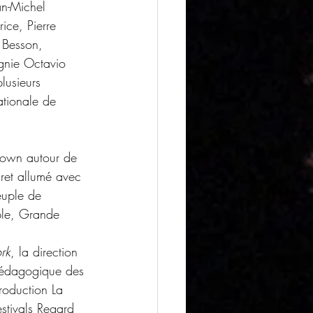
an-Michel 
ice, Pierre 
r Besson, 
gnie Octavio 
lusieurs 
tionale de 
lown autour de 
et allumé avec 
euple de 
uple, Grande 
rk
, la direction 
pédagogique des 
roduction La 
stivals Regard 