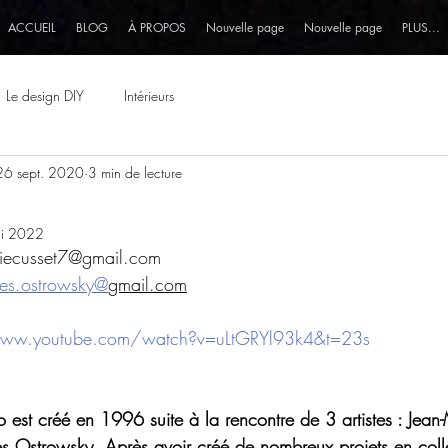
ACCUEIL
BLOG
À PROPOS
Nouvelle page
Nouvelle page
PLUS...
Le design DIY
Intérieurs
26 sept. 2020
3 min de lecture
i 2022
hiecusset7@gmail.com
lles.ostrowsky@
gmail.com
www.youtube.com/watch?v=uLtGRYl93k4&t=23s
est créé en 1996 suite à la rencontre de 3 artistes : Jean-M
es Ostrowsky. Après avoir créé de nombreux projets en collec