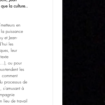
 que la culture..
/metteurs en 
 la puissance 
y et Jean-
’hui les 
ques, leur 
texte 
,…), ou pour 
us-tendent les 
e, comment 
du processus de 
, s’amusant à 
ompagnie 
 lieu de travail 